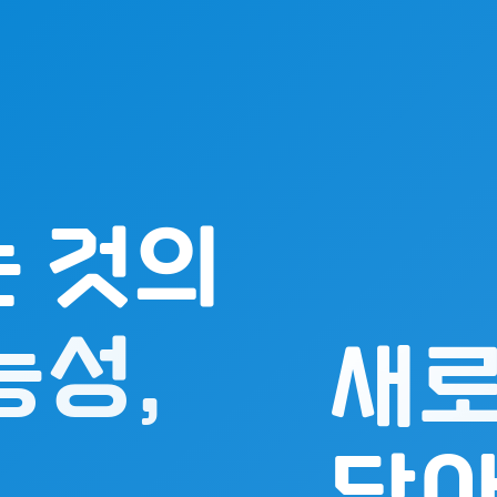
 것의
능성,
새로