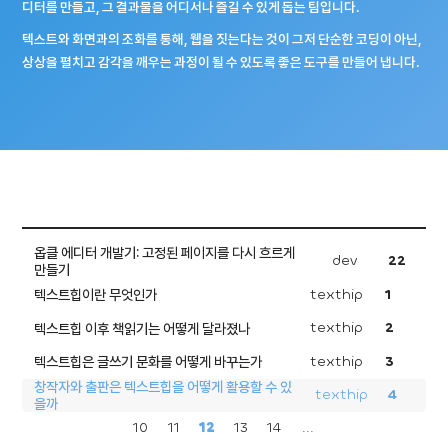
디터를 만들고, 그 결과물을 어디서나 즐길 수 있게 돕는 팀입니다.
텍스트와 화면과의 조화를 통해, 웹을 짓는다는 것이 그저 단순한 코딩이 아닌,
상상을 펼치고 감각을 깨우는 과정이 될 수 있도록 좋은 도구를 만들어 냅니다.
옵클 에디터 개발기: 고정된 페이지를 다시 흐르게
dev
22
만들기
texthip
1
텍스트힙이란 무엇인가
texthip
2
텍스트힙 이후 책읽기는 어떻게 달라졌나
texthip
3
텍스트힙은 글쓰기 문화를 어떻게 바꾸는가
창작자와 출판은 텍스트힙을 어떻게 활용할 수 있
texthip
4
을까
10
11
12
13
14
...