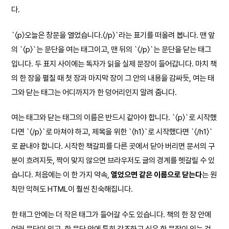
다.
`〈p〉오늘은 창문을 열었습니다.〈/p〉`라는 표기를 떠올려 봅니다. 맨 앞
의 `〈p〉`는 문단을 여는 태그이고, 맨 뒤의 `〈/p〉`는 문단을 닫는 태그
입니다. 두 표지 사이에는 독자가 읽을 실제 문장이 들어갑니다. 마치 책
의 한 장을 펼칠 때 첫 장과 마지막 장이 그 안의 내용을 감싸듯, 여는 태
그와 닫는 태그는 어디까지가 한 덩어리인지 알려 줍니다.
여는 태그와 닫는 태그의 이름은 반드시 같아야 합니다. `〈p〉`로 시작했
다면 `〈/p〉`로 마쳐야 하고, 제목을 위한 `〈h1〉`로 시작했다면 `〈/h1〉`
로 끝내야 합니다. 시작한 책갈피를 다른 곳에서 닫아 버리면 문서의 구
분이 흐려지듯, 짝이 맞지 않으면 브라우저도 글의 경계를 헷갈릴 수 있
습니다. 처음에는 이 한 가지 약속,
열었으면 같은 이름으로 닫는다
는 원
칙만 익혀도 HTML이 훨씬 친숙해집니다.
한 태그 안에는 더 작은 태그가 들어갈 수도 있습니다. 책의 한 장 안에
여러 문단이 있고, 한 문단 안에 특히 강조하고 싶은 한 문장이 있는 것