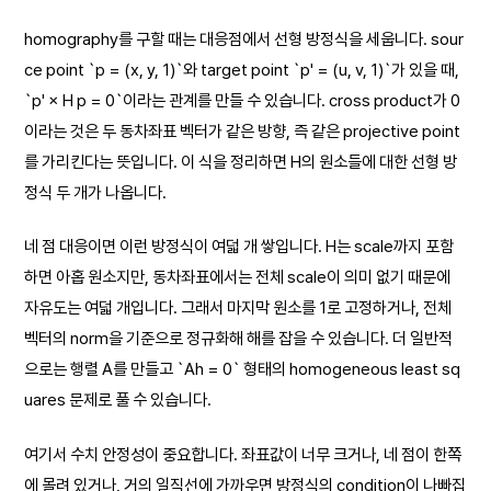
homography를 구할 때는 대응점에서 선형 방정식을 세웁니다. sour
ce point `p = (x, y, 1)`와 target point `p' = (u, v, 1)`가 있을 때,
`p' × H p = 0`이라는 관계를 만들 수 있습니다. cross product가 0
이라는 것은 두 동차좌표 벡터가 같은 방향, 즉 같은 projective point
를 가리킨다는 뜻입니다. 이 식을 정리하면 H의 원소들에 대한 선형 방
정식 두 개가 나옵니다.
네 점 대응이면 이런 방정식이 여덟 개 쌓입니다. H는 scale까지 포함
하면 아홉 원소지만, 동차좌표에서는 전체 scale이 의미 없기 때문에
자유도는 여덟 개입니다. 그래서 마지막 원소를 1로 고정하거나, 전체
벡터의 norm을 기준으로 정규화해 해를 잡을 수 있습니다. 더 일반적
으로는 행렬 A를 만들고 `Ah = 0` 형태의 homogeneous least sq
uares 문제로 풀 수 있습니다.
여기서 수치 안정성이 중요합니다. 좌표값이 너무 크거나, 네 점이 한쪽
에 몰려 있거나, 거의 일직선에 가까우면 방정식의 condition이 나빠집