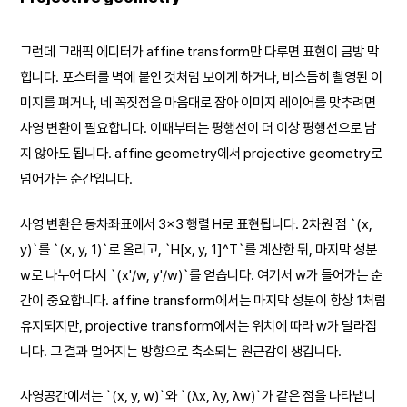
그런데 그래픽 에디터가 affine transform만 다루면 표현이 금방 막
힙니다. 포스터를 벽에 붙인 것처럼 보이게 하거나, 비스듬히 촬영된 이
미지를 펴거나, 네 꼭짓점을 마음대로 잡아 이미지 레이어를 맞추려면
사영 변환이 필요합니다. 이때부터는 평행선이 더 이상 평행선으로 남
지 않아도 됩니다. affine geometry에서 projective geometry로
넘어가는 순간입니다.
사영 변환은 동차좌표에서 3×3 행렬 H로 표현됩니다. 2차원 점 `(x,
y)`를 `(x, y, 1)`로 올리고, `H[x, y, 1]^T`를 계산한 뒤, 마지막 성분
w로 나누어 다시 `(x'/w, y'/w)`를 얻습니다. 여기서 w가 들어가는 순
간이 중요합니다. affine transform에서는 마지막 성분이 항상 1처럼
유지되지만, projective transform에서는 위치에 따라 w가 달라집
니다. 그 결과 멀어지는 방향으로 축소되는 원근감이 생깁니다.
사영공간에서는 `(x, y, w)`와 `(λx, λy, λw)`가 같은 점을 나타냅니