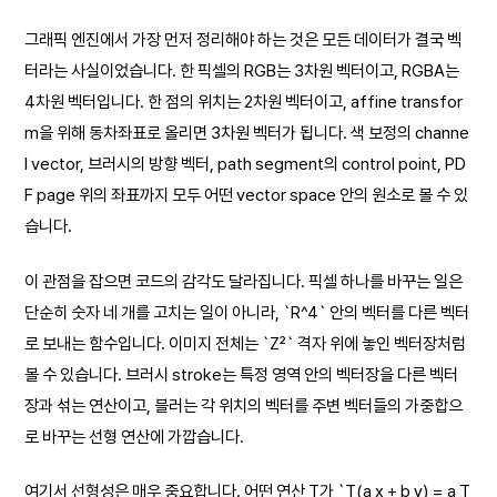
그래픽 엔진에서 가장 먼저 정리해야 하는 것은 모든 데이터가 결국 벡
터라는 사실이었습니다. 한 픽셀의 RGB는 3차원 벡터이고, RGBA는
4차원 벡터입니다. 한 점의 위치는 2차원 벡터이고, affine transfor
m을 위해 동차좌표로 올리면 3차원 벡터가 됩니다. 색 보정의 channe
l vector, 브러시의 방향 벡터, path segment의 control point, PD
F page 위의 좌표까지 모두 어떤 vector space 안의 원소로 볼 수 있
습니다.
이 관점을 잡으면 코드의 감각도 달라집니다. 픽셀 하나를 바꾸는 일은
단순히 숫자 네 개를 고치는 일이 아니라, `R^4` 안의 벡터를 다른 벡터
로 보내는 함수입니다. 이미지 전체는 `Z²` 격자 위에 놓인 벡터장처럼
볼 수 있습니다. 브러시 stroke는 특정 영역 안의 벡터장을 다른 벡터
장과 섞는 연산이고, 블러는 각 위치의 벡터를 주변 벡터들의 가중합으
로 바꾸는 선형 연산에 가깝습니다.
여기서 선형성은 매우 중요합니다. 어떤 연산 T가 `T(a x + b y) = a T