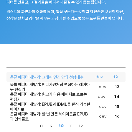
디터를 만들고, 그 결과물을 어디서나 즐길 수 있게 돕는 팀입니다.
텍스트와 화면과의 조화를 통해, 웹을 짓는다는 것이 그저 단순한 코딩이 아닌,
상상을 펼치고 감각을 깨우는 과정이 될 수 있도록 좋은 도구를 만들어 냅니다.
dev
12
옵클 에디터 개발기: 그래픽 엔진 안의 선형대수
옵클 에디터 개발기: 인디자인처럼 편집하는 레이아
dev
13
웃 편집기
옵클 에디터 개발기: 원고가 다음 페이지로 흐르는
dev
14
편집기
옵클 에디터 개발기: EPUB과 IDML을 편집 가능한
dev
15
페이지로
옵클 에디터 개발기: 한 번 만든 레이아웃을 EPUB
dev
16
과 인쇄물로
8
9
10
11
12
...