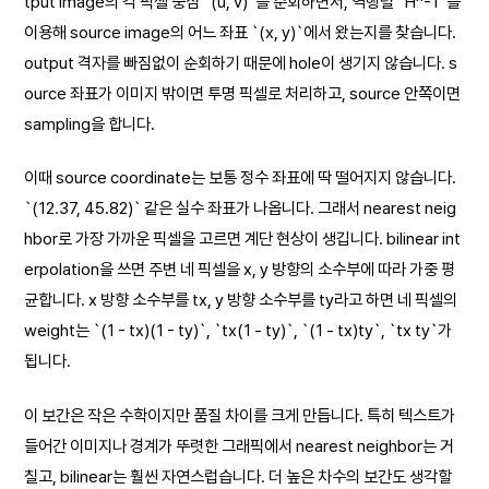
tput image의 각 픽셀 중심 `(u, v)`를 순회하면서, 역행렬 `H^-1`을
이용해 source image의 어느 좌표 `(x, y)`에서 왔는지를 찾습니다.
output 격자를 빠짐없이 순회하기 때문에 hole이 생기지 않습니다. s
ource 좌표가 이미지 밖이면 투명 픽셀로 처리하고, source 안쪽이면
sampling을 합니다.
이때 source coordinate는 보통 정수 좌표에 딱 떨어지지 않습니다.
`(12.37, 45.82)` 같은 실수 좌표가 나옵니다. 그래서 nearest neig
hbor로 가장 가까운 픽셀을 고르면 계단 현상이 생깁니다. bilinear int
erpolation을 쓰면 주변 네 픽셀을 x, y 방향의 소수부에 따라 가중 평
균합니다. x 방향 소수부를 tx, y 방향 소수부를 ty라고 하면 네 픽셀의
weight는 `(1 - tx)(1 - ty)`, `tx(1 - ty)`, `(1 - tx)ty`, `tx ty`가
됩니다.
이 보간은 작은 수학이지만 품질 차이를 크게 만듭니다. 특히 텍스트가
들어간 이미지나 경계가 뚜렷한 그래픽에서 nearest neighbor는 거
칠고, bilinear는 훨씬 자연스럽습니다. 더 높은 차수의 보간도 생각할