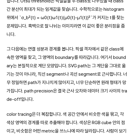
합니다. Otsu threshold는 픽셀들을 두 class로 나누었을 때 class
간 분산이 최대가 되는 임계값을 찾습니다. 수학적으로는 histogram
위에서 `σ_b²(t) = ω0(t)ω1(t)(μ0(t)-μ1(t))²`가 커지는 t를 찾는
문제입니다. 흑백으로 잘 나뉘는 이미지라면 이 값이 좋은 분리점을 줍
니다.
그 다음에는 연결 성분과 경계를 봅니다. 픽셀 격자에서 같은 class에
속한 영역을 찾고, 그 영역의 boundary를 따라갑니다. 여기서 bound
ary는 본질적으로 계단 모양입니다. SVG path는 그 계단을 그대로 옮
기는 것이 아니라, 직선 segment나 곡선 segment로 근사합니다. 너
무 정밀하면 path가 지나치게 많아지고, 너무 단순하면 원래 형태가 망
가집니다. path precision은 결국 근사 오차와 데이터 크기 사이의 tra
de-off입니다.
color tracing은 더 복잡합니다. 색 공간 안에서 비슷한 색을 묶고, 각
색상 영역의 경계를 따로 추출해야 합니다. 색상은 RGB cube 안의 점
이고, 비슷함은 어떤 metric을 쓰느냐에 따라 달라집니다. 사람이 보기