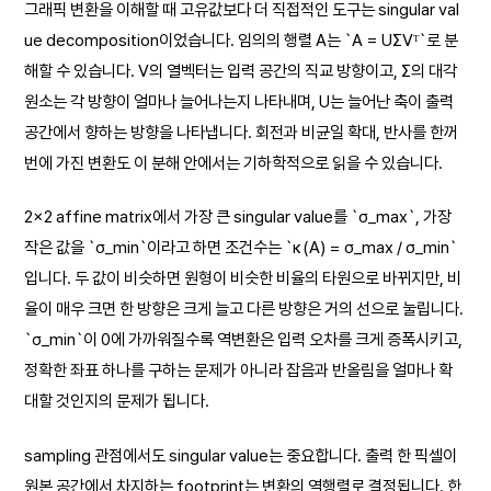
그래픽 변환을 이해할 때 고유값보다 더 직접적인 도구는 singular val
ue decomposition이었습니다. 임의의 행렬 A는 `A = UΣVᵀ`로 분
해할 수 있습니다. V의 열벡터는 입력 공간의 직교 방향이고, Σ의 대각
원소는 각 방향이 얼마나 늘어나는지 나타내며, U는 늘어난 축이 출력
공간에서 향하는 방향을 나타냅니다. 회전과 비균일 확대, 반사를 한꺼
번에 가진 변환도 이 분해 안에서는 기하학적으로 읽을 수 있습니다.
2×2 affine matrix에서 가장 큰 singular value를 `σ_max`, 가장
작은 값을 `σ_min`이라고 하면 조건수는 `κ(A) = σ_max / σ_min`
입니다. 두 값이 비슷하면 원형이 비슷한 비율의 타원으로 바뀌지만, 비
율이 매우 크면 한 방향은 크게 늘고 다른 방향은 거의 선으로 눌립니다.
`σ_min`이 0에 가까워질수록 역변환은 입력 오차를 크게 증폭시키고,
정확한 좌표 하나를 구하는 문제가 아니라 잡음과 반올림을 얼마나 확
대할 것인지의 문제가 됩니다.
sampling 관점에서도 singular value는 중요합니다. 출력 한 픽셀이
원본 공간에서 차지하는 footprint는 변환의 역행렬로 결정됩니다. 한