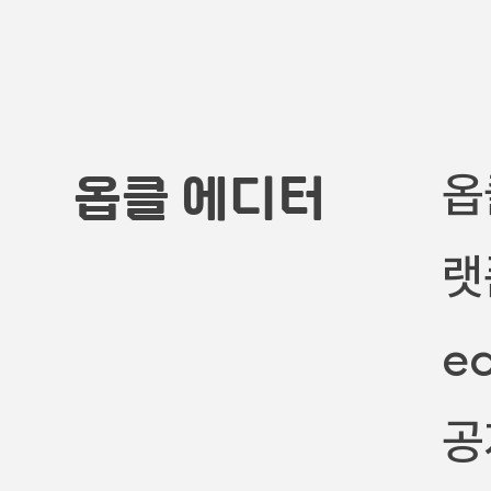
옵
옵클 에디터
랫
e
공